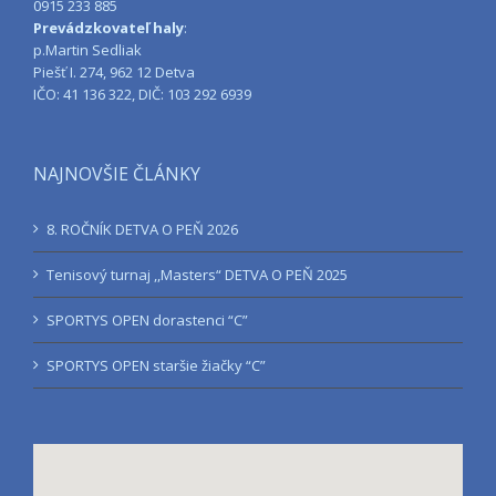
0915 233 885
Prevádzkovateľ haly
:
p.Martin Sedliak
Piešť I. 274, 962 12 Detva
IČO: 41 136 322, DIČ: 103 292 6939
NAJNOVŠIE ČLÁNKY
8. ROČNÍK DETVA O PEŇ 2026
Tenisový turnaj ,,Masters“ DETVA O PEŇ 2025
SPORTYS OPEN dorastenci “C”
SPORTYS OPEN staršie žiačky “C”