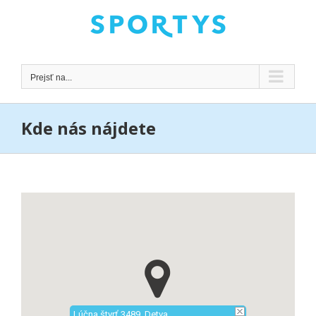
Skip
to
content
Prejsť na...
Kde nás nájdete
Lúčna štvrť 3489, Detva