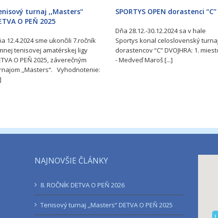
nisový turnaj ,,Masters“
SPORTYS OPEN dorastenci “C”
ETVA O PEŇ 2025
Dňa 28.12.-30.12.2024 sa v hale
a 12.4.2024 sme ukončili 7.ročník
Sportys konal celoslovenský turna
mnej tenisovej amatérskej ligy
dorastencov “C” DVOJHRA: 1. miest
TVA O PEŇ 2025, záverečným
- Medveď Maroš [...]
rnajom ,,Masters“. Vyhodnotenie:
]
NAJNOVŠIE ČLÁNKY
8. ROČNÍK DETVA O PEŇ 2026
Tenisový turnaj ,,Masters“ DETVA O PEŇ 2025
L