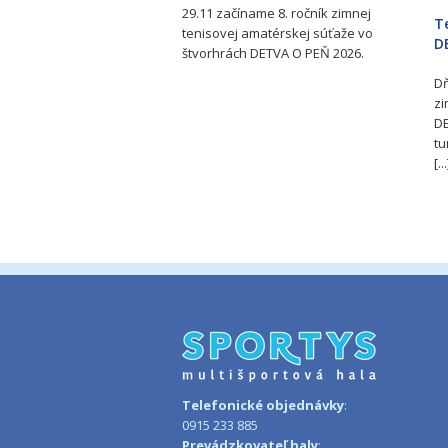
29.11 začíname 8. ročník zimnej
Te
tenisovej amatérskej súťaže vo
D
štvorhrách DETVA O PEŇ 2026.
Dň
zi
DE
tu
[...
Telefonické objednávky
:
0915 233 885
Prevádzkovateľ haly
: