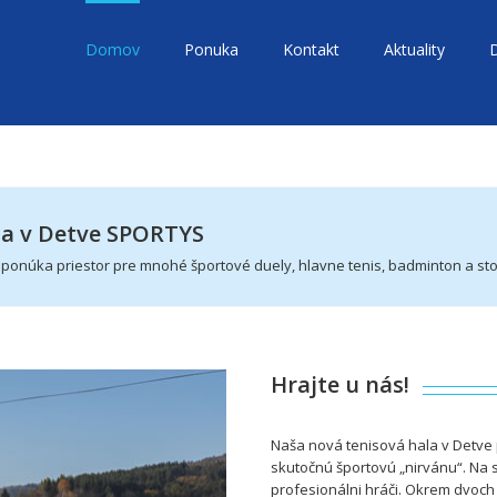
Domov
Ponuka
Kontakt
Aktuality
la v Detve SPORTYS
núka priestor pre mnohé športové duely, hlavne tenis, badminton a stol
Hrajte u nás!
Naša nová tenisová hala v Detve
skutočnú športovú „nirvánu“. Na sv
profesionálni hráči. Okrem dvoch