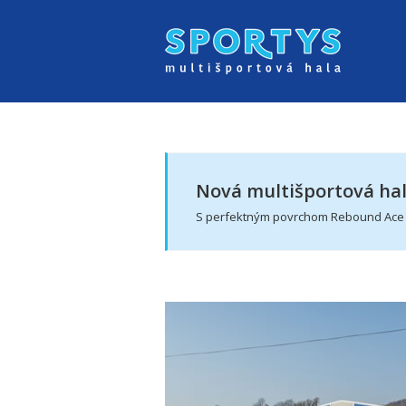
Skip
to
content
Nová multišportová ha
S perfektným povrchom Rebound Ace po