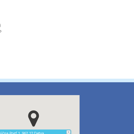
j
o
účna štvrť 1, 962 12 Detva