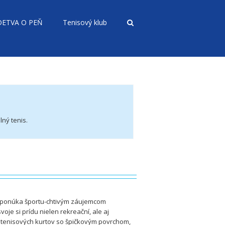
DETVA O PEŇ
Tenisový klub
ný tenis.
 ponúka športu-chtivým záujemcom
oje si prídu nielen rekreační, ale aj
 tenisových kurtov so špičkovým povrchom,