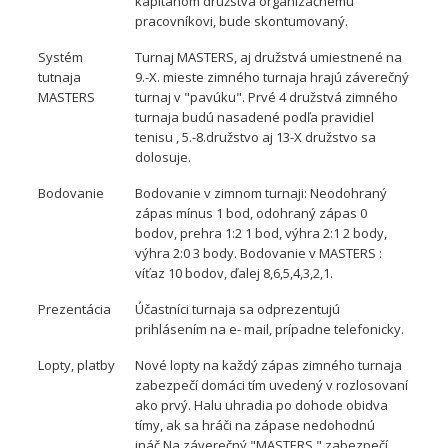
kapitánom družstva organizačnému
pracovníkovi, bude skontumovaný.
Systém
Turnaj MASTERS, aj družstvá umiestnené na
tutnaja
9.-X. mieste zimného turnaja hrajú záverečný
MASTERS
turnaj v "pavúku". Prvé 4 družstvá zimného
turnaja budú nasadené podľa pravidiel
tenisu , 5.-8.družstvo aj 13-X družstvo sa
dolosuje.
Bodovanie
Bodovanie v zimnom turnaji: Neodohraný
zápas mínus 1 bod, odohraný zápas 0
bodov, prehra 1:2 1 bod, výhra 2:1 2 body,
výhra 2:0 3 body. Bodovanie v MASTERS :
víťaz 10 bodov, ďalej 8,6,5,4,3,2,1.
Prezentácia
Účastníci turnaja sa odprezentujú
prihlásením na e- mail, prípadne telefonicky.
Lopty, platby
Nové lopty na každý zápas zimného turnaja
zabezpečí domáci tím uvedený v rozlosovaní
ako prvý. Halu uhradia po dohode obidva
tímy, ak sa hráči na zápase nedohodnú
ináč.Na záverečný "MASTERS " zabezpečí