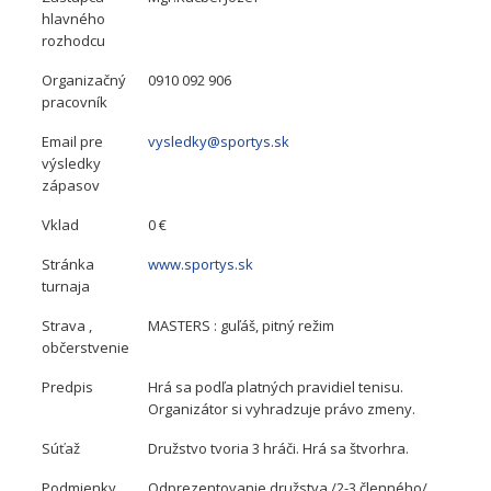
hlavného
rozhodcu
Organizačný
0910 092 906
pracovník
Email pre
vysledky@sportys.sk
výsledky
zápasov
Vklad
0 €
Stránka
www.sportys.sk
turnaja
Strava ,
MASTERS : guľáš, pitný režim
občerstvenie
Predpis
Hrá sa podľa platných pravidiel tenisu.
Organizátor si vyhradzuje právo zmeny.
Súťaž
Družstvo tvoria 3 hráči. Hrá sa štvorhra.
Podmienky
Odprezentovanie družstva /2-3 členného/