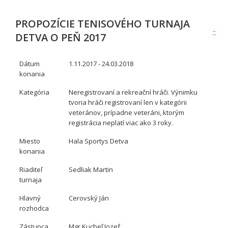
PROPOZÍCIE TENISOVÉHO TURNAJA
DETVA O PEŇ 2017
Dátum
1.11.2017 - 24.03.2018
konania
Kategória
Neregistrovaní a rekreační hráči. Výnimku
tvoria hráči registrovaní len v kategórii
veteránov, prípadne veteráni, ktorým
registrácia neplatí viac ako 3 roky.
Miesto
Hala Sportys Detva
konania
Riaditeľ
Sedliak Martin
turnaja
Hlavný
Cerovský Ján
rozhodca
Zástupca
Mgr.Kucbeľ Jozef