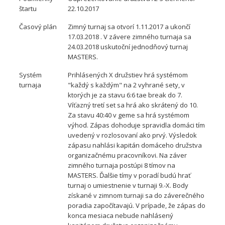
štartu
22.10.2017
Časový plán
Zimný turnaj sa otvorí 1.11.2017 a ukončí
17.03.2018 . V závere zimného turnaja sa
24.03.2018 uskutoční jednodňový turnaj
MASTERS.
Systém
Prihlásených X družstiev hrá systémom
turnaja
"každý s každým" na 2 vyhrané sety, v
ktorých je za stavu 6:6 tae break do 7.
Víťazný tretí set sa hrá ako skrátený do 10.
Za stavu 40:40 v geme sa hrá systémom
výhod. Zápas dohoduje spravidla domáci tím
uvedený v rozlosovaní ako prvý. Výsledok
zápasu nahlási kapitán domáceho družstva
organizačnému pracovníkovi. Na záver
zimného turnaja postúpi 8 tímov na
MASTERS. Ďalšie tímy v poradí budú hrať
turnaj o umiestnenie v turnaji 9.-X. Body
získané v zimnom turnaji sa do záverečného
poradia započítavajú. V prípade, že zápas do
konca mesiaca nebude nahlásený