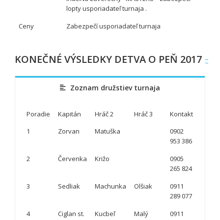
lopty usporiadateľ turnaja .
Ceny
Zabezpečí usporiadateľ turnaja
KONEČNÉ VÝSLEDKY DETVA O PEŇ 2017
Zoznam družstiev turnaja
Poradie
Kapitán
Hráč 2
Hráč 3
Kontakt
1
Zorvan
Matuška
0902
953 386
2
Červenka
Križo
0905
265 824
3
Sedliak
Machunka
Olšiak
0911
289 077
4
Ciglan st.
Kucbeľ
Malý
0911