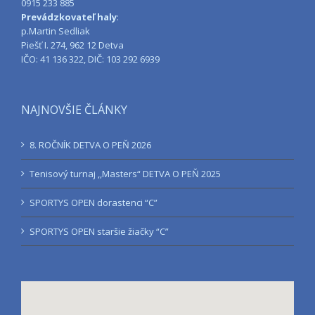
0915 233 885
Prevádzkovateľ haly
:
p.Martin Sedliak
Piešť I. 274, 962 12 Detva
IČO: 41 136 322, DIČ: 103 292 6939
NAJNOVŠIE ČLÁNKY
8. ROČNÍK DETVA O PEŇ 2026
Tenisový turnaj ,,Masters“ DETVA O PEŇ 2025
SPORTYS OPEN dorastenci “C”
SPORTYS OPEN staršie žiačky “C”