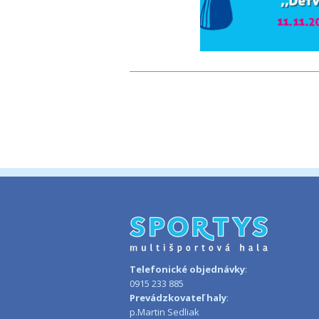
Aktuality
Telefonické objednávky
:
0915 233 885
Prevádzkovateľ haly
:
p.Martin Sedliak