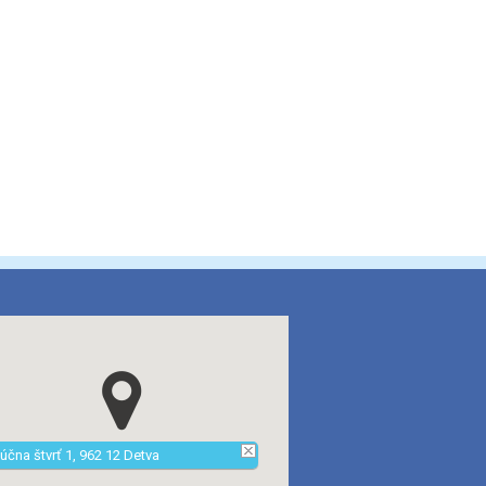
účna štvrť 1, 962 12 Detva