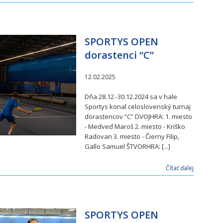
SPORTYS OPEN
dorastenci “C”
12.02.2025
Dňa 28.12.-30.12.2024 sa v hale
Sportys konal celoslovenský turnaj
dorastencov “C” DVOJHRA: 1. miesto
- Medveď Maroš 2. miesto - Kriško
Radovan 3. miesto - Čierny Filip,
Gallo Samuel ŠTVORHRA: [...]
Čítať ďalej
SPORTYS OPEN