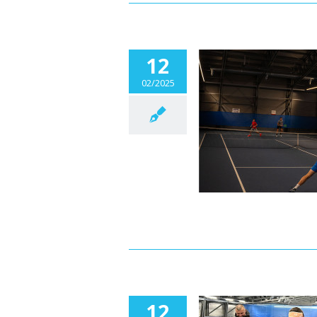
12
02/2025
SPORTYS OPEN dorastenci “C”
Aktuality
12