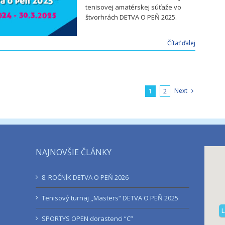
tenisovej amatérskej súťaže vo
štvorhrách DETVA O PEŇ 2025.
Čítať ďalej
Next
1
2
NAJNOVŠIE ČLÁNKY
8. ROČNÍK DETVA O PEŇ 2026
Tenisový turnaj ,,Masters“ DETVA O PEŇ 2025
L
SPORTYS OPEN dorastenci “C”