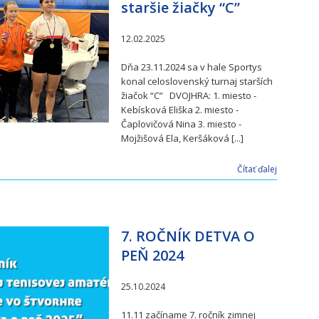
staršie žiačky “C”
12.02.2025
Dňa 23.11.2024 sa v hale Sportys
konal celoslovenský turnaj starších
žiačok “C” DVOJHRA: 1. miesto -
Kebísková Eliška 2. miesto -
Čaplovičová Nina 3. miesto -
Mojžišová Ela, Keršáková [...]
Čítať ďalej
7. ROČNÍK DETVA O
PEŇ 2024
25.10.2024
11.11 začíname 7. ročník zimnej