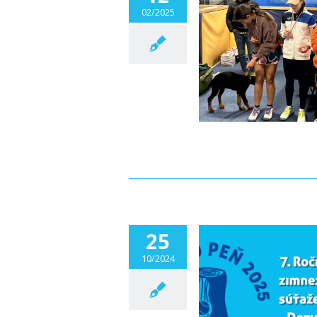
02/2025
SPORTYS OPEN staršie žiačky “C”
Aktuality
25
10/2024
7. ROČNÍK DETVA O PEŇ 2024