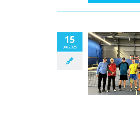
15
04/2025
enisový turnaj ,,Masters“ DETVA O PEŇ
2025
Aktuality